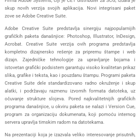
Firma Adobe Systems, čiji je CET distributer za SCG, izdala je
skup novih verzija svojih aplikacija. Novi integrisani paket
zove se Adobe Creative Suite.
Adobe Creative Suite predstavlja sinergiju najpopularnijih
grafičkih paketa današnjice: Photoshop, Illustrator, InDesign,
Acrobat. Creative Suite verzija ovih programa predstavlja
kompletno dizajnersko rešenje za pripremu štampe i web
dizajn. Zajedničke tehnologije za upravljanje bojama i
istovetan grafički podsistem garantuju visoko kvalitetan prikaz
slika, grafike i teksta, kao i pouzdanu štampu. Programi paketa
Creative Suite dele standardizovano radno okruženje i skup
alatki, i podržavaju razmenu izvornih formata datoteka, uz
očuvanje strukture slojeva. Pored najkvalitetnijih grafičkih
programa današnjice, u okviru paketa se nalazi i Version Cue,
program za organizaciju dokumenata, koji pomoću internog
servera upravlja timskim radom na datotekama.
Na prezentaciji koja je izazvala veliko interesovanje prisutnih,