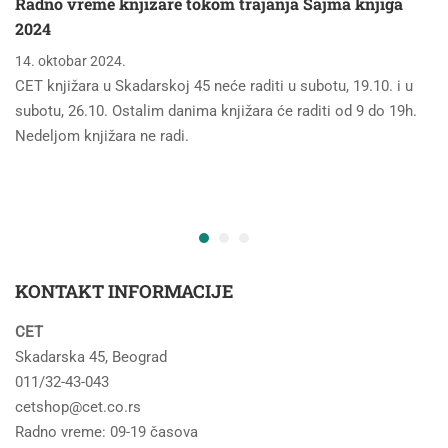
Radno vreme knjižare tokom trajanja Sajma knjiga
2024
14. oktobar 2024.
CET knjižara u Skadarskoj 45 neće raditi u subotu, 19.10. i u
subotu, 26.10. Ostalim danima knjižara će raditi od 9 do 19h.
Nedeljom knjižara ne radi.
KONTAKT INFORMACIJE
CET
Skadarska 45, Beograd
011/32-43-043
cetshop@cet.co.rs
Radno vreme: 09-19 časova