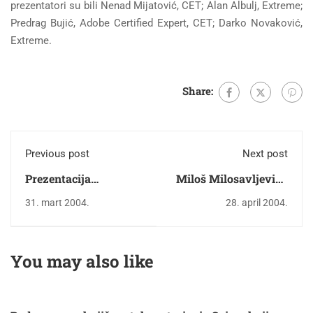
prezentatori su bili Nenad Mijatović, CET; Alan Albulj, Extreme;
Predrag Bujić, Adobe Certified Expert, CET; Darko Novaković,
Extreme.
Share:
Previous post
Next post
Prezentacija
Miloš Milosavljević -
LOKVER-a
Microsoft regionalni
31. mart 2004.
28. april 2004.
direktor
You may also like