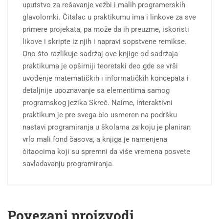
uputstvo za rešavanje vežbi i malih programerskih
glavolomki. Čitalac u praktikumu ima i linkove za sve
primere projekata, pa može da ih preuzme, iskoristi
likove i skripte iz njih i napravi sopstvene remikse.
Ono što razlikuje sadržaj ove knjige od sadržaja
praktikuma je opširniji teoretski deo gde se vrši
uvođenje matematičkih i informatičkih koncepata i
detaljnije upoznavanje sa elementima samog
programskog jezika Skreč. Naime, interaktivni
praktikum je pre svega bio usmeren na podršku
nastavi programiranja u školama za koju je planiran
vrlo mali fond časova, a knjiga je namenjena
čitaocima koji su spremni da više vremena posvete
savladavanju programiranja.
Povezani proizvodi