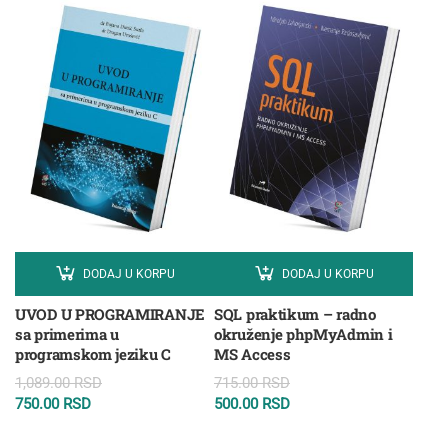
DODAJ U KORPU
DODAJ U KORPU
UVOD U PROGRAMIRANJE
SQL praktikum – radno
sa primerima u
okruženje phpMyAdmin i
programskom jeziku C
MS Access
1,089.00
RSD
715.00
RSD
750.00
RSD
500.00
RSD