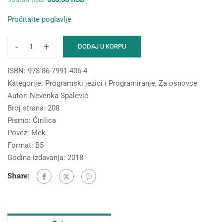
cena
cena
Pročitajte poglavlje
je
je:
bila:
650.00 RSD.
-
+
DODAJ U KORPU
935.00 RSD.
Naučite
da
ISBN:
978-86-7991-406-4
programirate
Kategorije:
Programski jezici i Programiranje
,
Za osnovce
uz
Autor:
Nevenka Spalević
Scratch
Broj strana:
208
količina
Pismo:
Ćirilica
Povez:
Mek
Format:
B5
Godina izdavanja:
2018
Share: