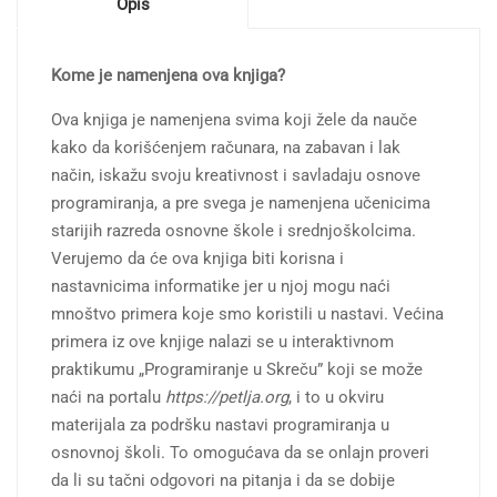
Opis
Kome je namenjena ova knjiga?
Ova knjiga je namenjena svima koji žele da nauče
kako da korišćenjem računara, na zabavan i lak
način, iskažu svoju kreativnost i savladaju osnove
programiranja, a pre svega je namenjena učenicima
starijih razreda osnovne škole i srednjoškolcima.
Verujemo da će ova knjiga biti korisna i
nastavnicima informatike jer u njoj mogu naći
mnoštvo primera koje smo koristili u nastavi. Većina
primera iz ove knjige nalazi se u interaktivnom
praktikumu „Programiranje u Skreču” koji se može
naći na portalu
https://petlja.org
, i to u okviru
materijala za podršku nastavi programiranja u
osnovnoj školi. To omogućava da se onlajn proveri
da li su tačni odgovori na pitanja i da se dobije