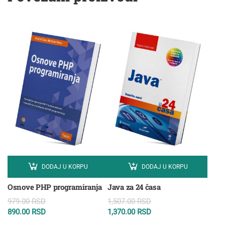
DODAJ U KORPU
DODAJ U KORPU
Osnove PHP programiranja
Java za 24 časa
979.00
RSD
1,507.00
RSD
890.00
RSD
1,370.00
RSD