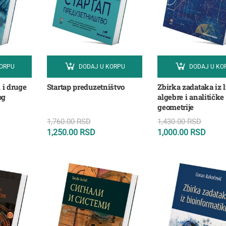
KORPU
DODAJ U KORPU
DODAJ U KO
 i druge
Startap preduzetništvo
Zbirka zadataka iz 
og
algebre i analitičke
geometrije
1,760.00
RSD
1,430.00
RSD
1,250.00
RSD
1,000.00
RSD