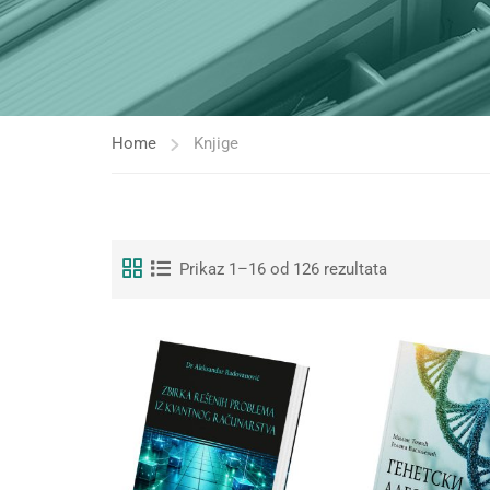
Home
Knjige
Sortirano
Prikaz 1–16 od 126 rezultata
po
najnovijem