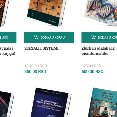
E JOŠ
DODAJ U KORPU
DODAJ U KO
avanja i
SIGNALI I SISTEMI
Zbirka zadataka iz
a knjiga)
bioinformatike
1,210.00
RSD
825.00
RSD
850.00
RSD
600.00
RSD