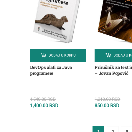
DODAJ U KORPU
DODAJ U 
DevOps alati za Java
Priručnik za test 
programere
– Jovan Popović
1,540.00
RSD
1,210.00
RSD
1,400.00
RSD
850.00
RSD