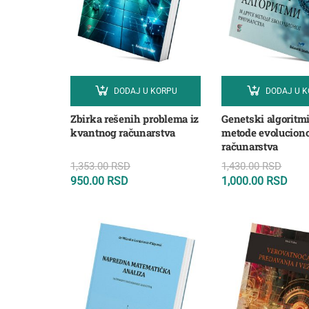
DODAJ U KORPU
DODAJ U 
Zbirka rešenih problema iz
Genetski algoritmi
kvantnog računarstva
metode evolucion
računarstva
1,353.00
RSD
1,430.00
RSD
950.00
RSD
1,000.00
RSD