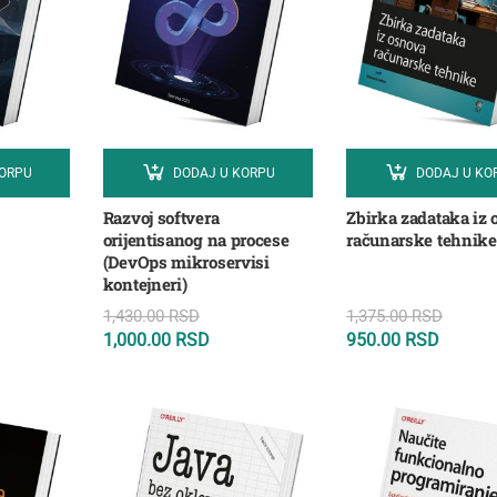
KORPU
DODAJ U KORPU
DODAJ U KO
Razvoj softvera
Zbirka zadataka iz
orijentisanog na procese
računarske tehnike
(DevOps mikroservisi
kontejneri)
1,430.00
RSD
1,375.00
RSD
1,000.00
RSD
950.00
RSD