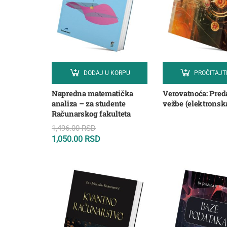
DODAJ U KORPU
PROČITAJT
Napredna matematička
Verovatnoća: Pred
analiza – za studente
vežbe (elektronsk
Računarskog fakulteta
1,496.00
RSD
1,050.00
RSD