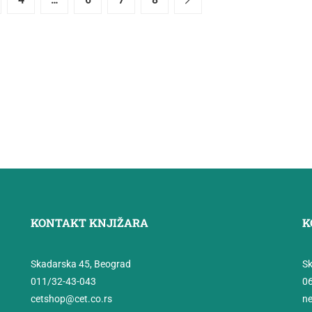
4
…
6
7
8
KONTAKT KNJIŽARA
K
Skadarska 45, Beograd
Sk
011/32-43-043
0
cetshop@cet.co.rs
ne