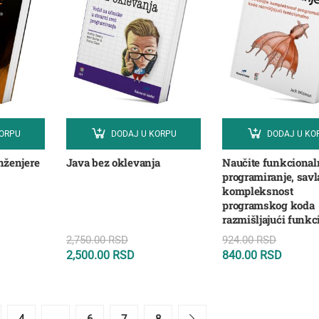
KORPU
DODAJ U KORPU
DODAJ U KO
inženjere
Java bez oklevanja
Naučite funkcional
programiranje, savl
kompleksnost
programskog koda
razmišljajući funkc
2,750.00
RSD
924.00
RSD
2,500.00
RSD
840.00
RSD