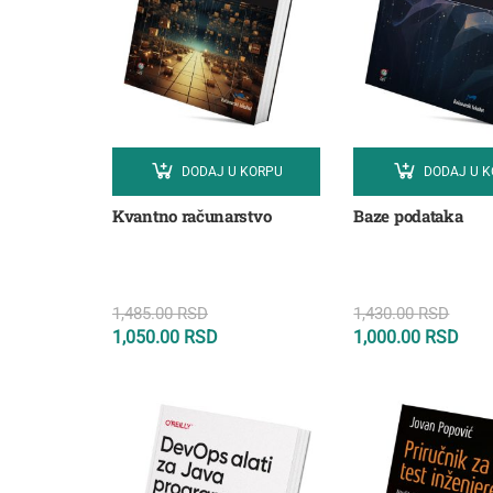
DODAJ U KORPU
DODAJ U 
Kvantno računarstvo
Baze podataka
1,485.00
RSD
1,430.00
RSD
1,050.00
RSD
1,000.00
RSD