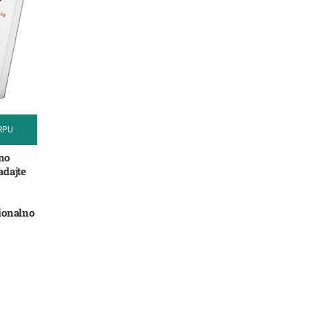
RPU
no
adajte
ionalno