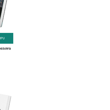
RPU
 osnova