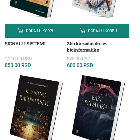
DODAJ U KORPU
DODAJ U KORPU
SIGNALI I SISTEMI
Zbirka zadataka iz
bioinformatike
1,210.00
RSD
825.00
RSD
850.00
RSD
600.00
RSD