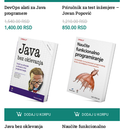
DevOps alati za Java
Priručnik za test inženjere –
programere
Jovan Popović
1,540.00
RSD
1,210.00
RSD
1,400.00
RSD
850.00
RSD
DODAJ U KORPU
DODAJ U KORPU
Java bez oklevanja
Naučite funkcionalno