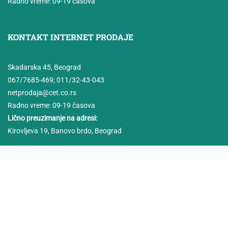
Radno vreme: 09-19 časova
KONTAKT INTERNET PRODAJE
Skadarska 45, Beograd
067/7685-469
;
011/32-43-043
netprodaja@cet.co.rs
Radno vreme: 09-19 časova
Lično preuzimanje na adresi:
Kirovljeva 19, Banovo brdo, Beograd
Copyright CET 2025 ©
Uslovi kupovine
PDV informacije
O nama