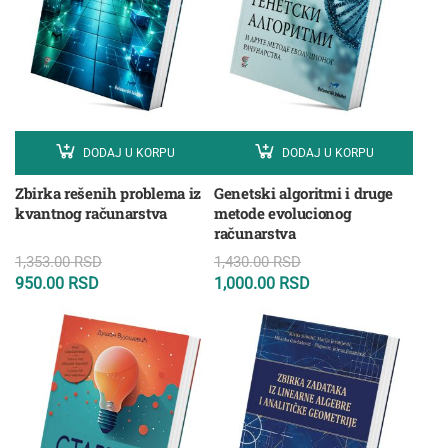
DODAJ U KORPU
DODAJ U KORPU
Zbirka rešenih problema iz
Genetski algoritmi i druge
kvantnog računarstva
metode evolucionog
računarstva
1,353.00
RSD
1,430.00
RSD
950.00
RSD
1,000.00
RSD