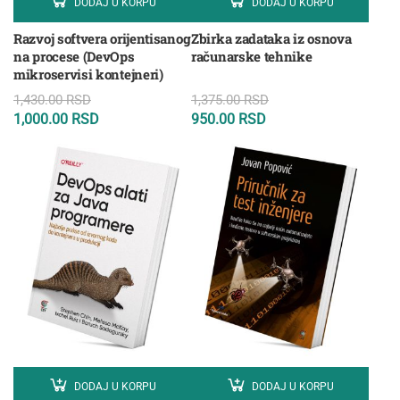
DODAJ U KORPU
DODAJ U KORPU
Razvoj softvera orijentisanog
Zbirka zadataka iz osnova
na procese (DevOps
računarske tehnike
mikroservisi kontejneri)
1,430.00
RSD
1,375.00
RSD
1,000.00
RSD
950.00
RSD
DODAJ U KORPU
DODAJ U KORPU