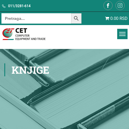
011/3281-614
SEARCH BUTTON
Search for:
0.00 RSD
KNJIGE