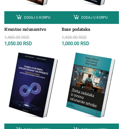
DODAJ U KORPU
DODAJ U KORPU
Kvantno računarstvo
Baze podataka
1,485.00
RSD
1,430.00
RSD
1,050.00
RSD
1,000.00
RSD