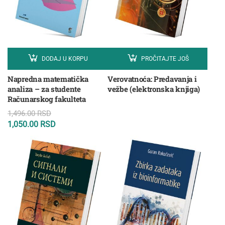
DODAJ U KORPU
PROČITAJTE JOŠ
Napredna matematička
Verovatnoća: Predavanja i
analiza – za studente
vežbe (elektronska knjiga)
Računarskog fakulteta
1,496.00
RSD
1,050.00
RSD