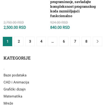
programiranje, savladajte
kompleksnost programskog
koda razmišljajući
funkcionalno
2,750.00
RSD
924.00
RSD
2,500.00
RSD
840.00
RSD
1
2
3
4
…
6
7
8
KATEGORIJE
.
Baze podataka
CAD i Animacija
Grafički dizajn
Matematika
Mreže