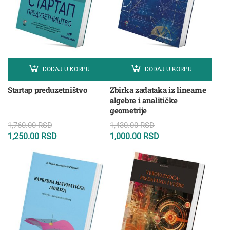
DODAJ U KORPU
DODAJ U KORPU
Startap preduzetništvo
Zbirka zadataka iz linearne
algebre i analitičke
geometrije
1,760.00
RSD
1,430.00
RSD
1,250.00
RSD
1,000.00
RSD